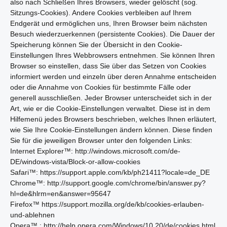
also nach Schließen Ihres Browsers, wieder gelöscht (sog.
Sitzungs-Cookies). Andere Cookies verbleiben auf Ihrem
Endgerät und ermöglichen uns, Ihren Browser beim nächsten
Besuch wiederzuerkennen (persistente Cookies). Die Dauer der
Speicherung können Sie der Übersicht in den Cookie-
Einstellungen Ihres Webbrowsers entnehmen. Sie können Ihren
Browser so einstellen, dass Sie über das Setzen von Cookies
informiert werden und einzeln über deren Annahme entscheiden
oder die Annahme von Cookies für bestimmte Fälle oder
generell ausschließen. Jeder Browser unterscheidet sich in der
Art, wie er die Cookie-Einstellungen verwaltet. Diese ist in dem
Hilfemenü jedes Browsers beschrieben, welches Ihnen erläutert,
wie Sie Ihre Cookie-Einstellungen ändern können. Diese finden
Sie für die jeweiligen Browser unter den folgenden Links:
Internet Explorer™: http://windows.microsoft.com/de-
DE/windows-vista/Block-or-allow-cookies
Safari™: https://support.apple.com/kb/ph21411?locale=de_DE
Chrome™: http://support.google.com/chrome/bin/answer.py?
hl=de&hlrm=en&answer=95647
Firefox™ https://support.mozilla.org/de/kb/cookies-erlauben-
und-ablehnen
Opera™ : http://help.opera.com/Windows/10.20/de/cookies.html