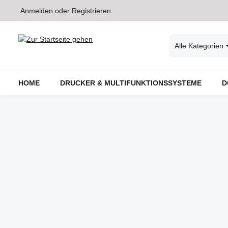
Anmelden
oder
Registrieren
 Hauptinhalt springen
Zur Suche springen
Zur Hauptnavigation springen
Alle Kategorien
HOME
DRUCKER & MULTIFUNKTIONSSYSTEME
D